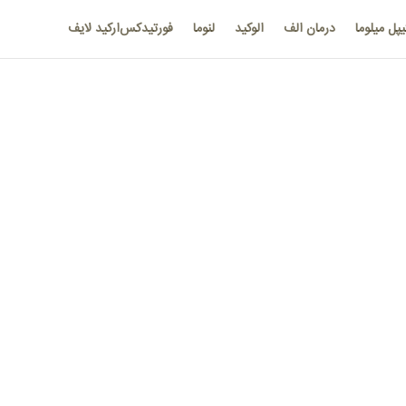
یپل میلوما
درمان الف
الوکید
لنوما
فورتیدکس
ارکید لایف
‌دهد،
نیازی به درمان فوری ندارد
.
ی و ادراری به صورت منظم شرایط بیمار را ارزیابی کند؛ اما اگر بیماری با علائم
 شامل
شیمی درمانی
،
پیوند مغز استخوان
و یا
پرتو درمانی
باشد.