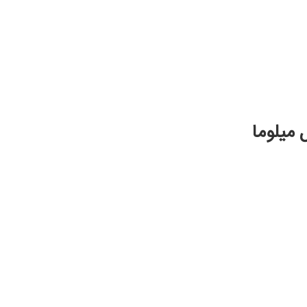
 میلوما
دردهای استخوانی بیمار مبتلا به مولتیپل میلوما کمک‌کننده باشند.