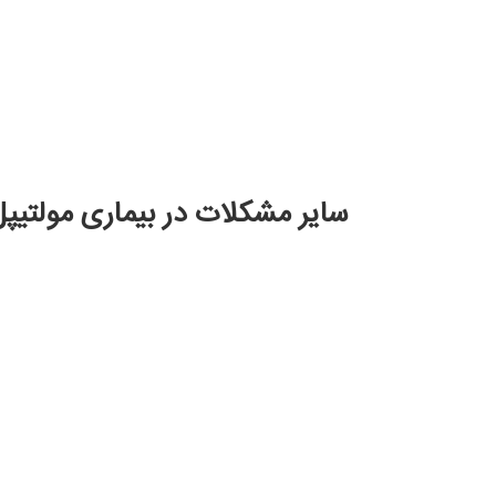
سایر مشکلات در بیماری مولتیپل
بیماری مولتیپل میلوما
دردهای استخوانی
داروهای ضد درد، رادیوتراپی و جراحی ممکن است در کنترل 